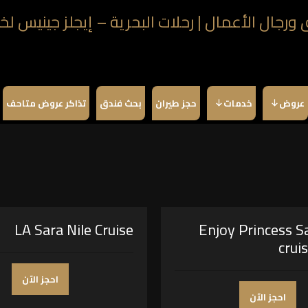
عروض
خدمات
حجز طيران
بحث فندق
تذاكر عروض متاحف
LA Sara Nile Cruise
Enjoy Princess S
crui
احجز الآن
احجز الآن