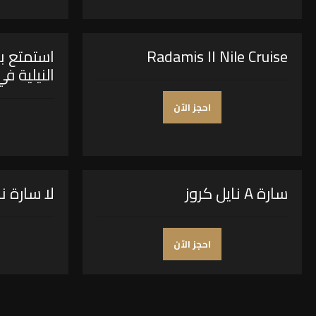
Radamis II Nile Cruise
استمتع بر
النيلية ف
احجز الآن
سارة A نايل كروز
لا سارة ن
احجز الآن