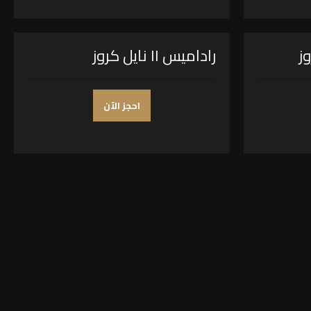
راداميس II نايل كروز
احجز الآن