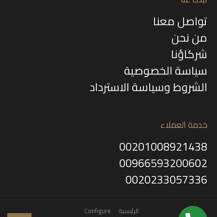
تواصل معنا
من نحن
شركاؤنا
سياسة الخصوصية
الشروط وسياسة الاسترداد
خدمة العملاء
00201008921438
00966593200602
0020233057336
الرئيسية
Configure